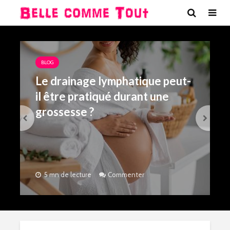
BLOG
Le drainage lymphatique peut-
il être pratiqué durant une
grossesse ?
5 mn de lecture
Commenter